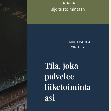
Tutustu
sijoitustoimintaan
KIINTEISTÖT &
TOIMITILAT
Tila, joka
 150
palvelee
liiketoiminta
asi