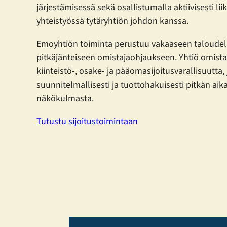
järjestämisessä sekä osallistumalla aktiivisesti l
yhteistyössä tytäryhtiön johdon kanssa.
Emoyhtiön toiminta perustuu vakaaseen taloudel
pitkäjänteiseen omistajaohjaukseen. Yhtiö omistaa
kiinteistö-, osake- ja pääomasijoitusvarallisuutta,
suunnitelmallisesti ja tuottohakuisesti pitkän ai
näkökulmasta.
Tutustu sijoitustoimintaan