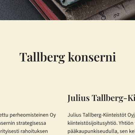
Tallberg konserni
Julius Tallberg-K
ettu perheomisteinen Oy
Julius Tallberg-Kiinteistöt O
nsernin strategisessa
kiinteistösijoitusyhtiö. Yhtiön
rityisesti rahoituksen
pääkaupunkiseudulla, sen keh