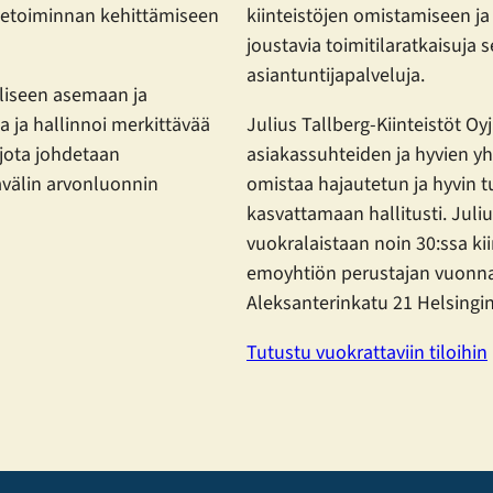
iiketoiminnan kehittämiseen
kiinteistöjen omistamiseen ja
joustavia toimitilaratkaisuja
asiantuntijapalveluja.
liseen asemaan ja
 ja hallinnoi merkittävää
Julius Tallberg-Kiinteistöt O
 jota johdetaan
asiakassuhteiden ja hyvien 
kavälin arvonluonnin
omistaa hajautetun ja hyvin t
kasvattamaan hallitusti. Juliu
vuokralaistaan noin 30:ssa kii
emoyhtiön perustajan vuonna 
Aleksanterinkatu 21 Helsingi
Tutustu vuokrattaviin tiloihin