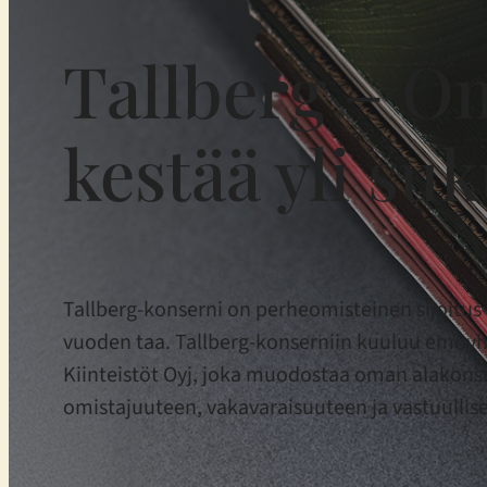
Tallberg – Om
kestää yli su
Tallberg-konserni on perheomisteinen sijoitus- 
vuoden taa. Tallberg-konserniin kuuluu emoyhti
Kiinteistöt Oyj, joka muodostaa oman alakons
omistajuuteen, vakavaraisuuteen ja vastuullis