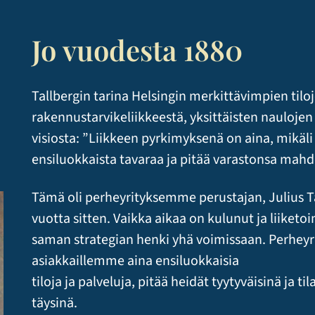
Jo vuodesta 1880
Tallbergin tarina Helsingin merkittävimpien tilo
rakennustarvikeliikkeestä, yksittäisten nauloje
visiosta: ”Liikkeen pyrkimyksenä on aina, mikäl
ensiluokkaista tavaraa ja pitää varastonsa mahd
Tämä oli perheyrityksemme perustajan, Julius Ta
vuotta sitten. Vaikka aikaa on kulunut ja liike
saman strategian henki yhä voimissaan. Perhey
asiakkaillemme aina ensiluokkaisia
tiloja ja palveluja, pitää heidät tyytyväisinä j
täysinä.