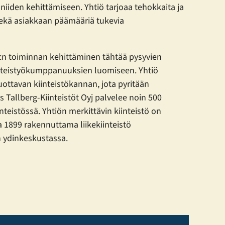
 niiden kehittämiseen. Yhtiö tarjoaa tehokkaita ja
 sekä asiakkaan päämääriä tukevia
yj:n toiminnan kehittäminen tähtää pysyvien
yhteistyökumppanuuksien luomiseen. Yhtiö
uottavan kiinteistökannan, jota pyritään
s Tallberg-Kiinteistöt Oyj palvelee noin 500
nteistössä. Yhtiön merkittävin kiinteistö on
1899 rakennuttama liikekiinteistö
n ydinkeskustassa.