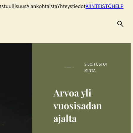
astuullisuus
Ajankohtaista
Yhteystiedot
KIINTEISTÖHELP
SIJOITUSTOI
MINTA
Arvoa yli
vuosisadan
ajalta