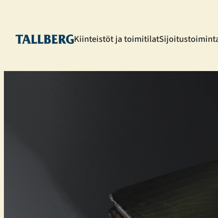
Siirry
sisältöön
Kiinteistöt ja toimitilat
Sijoitustoimint