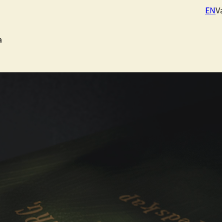
EN
V
a