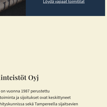
Löydä vapaat toimitilat
iinteistöt Oyj
yj on vuonna 1987 perustettu
 toiminta ja sijoitukset ovat keskittyneet
ityskunnissa sekä Tampereella sijaitsevien