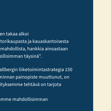
jen takaa alkoi
n torikaupasta ja kauaskantoisesta
i mahdollista, hankkia ainoastaan
ollisimman täysinä”.
llbergin liiketoimintastrategia 150
toiminnan painopiste muuttunut, on
rityksemme tehtävä on tarjota
a tilamme mahdollisimman