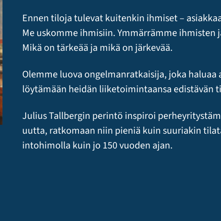
Ennen tiloja tulevat kuitenkin ihmiset – asiakka
Me uskomme ihmisiin. Ymmärrämme ihmisten ja 
Mikä on tärkeää ja mikä on järkevää.
Olemme luova ongelmanratkaisija, joka haluaa 
löytämään heidän liiketoimintaansa edistävän ti
Julius Tallbergin perintö inspiroi perheyrityst
uutta, ratkomaan niin pieniä kuin suuriakin tila
intohimolla kuin jo 150 vuoden ajan.