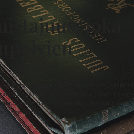
istajuus, joka
kupolvien
ja kiinteistöalan toimija, jonka juuret ulottuvat lähes
ö Oy Julius Tallberg Ab ja tytäryhtiö Julius Tallberg-
ernin. Konsernin toiminta perustuu pitkäjänteiseen
een arvonluontiin.