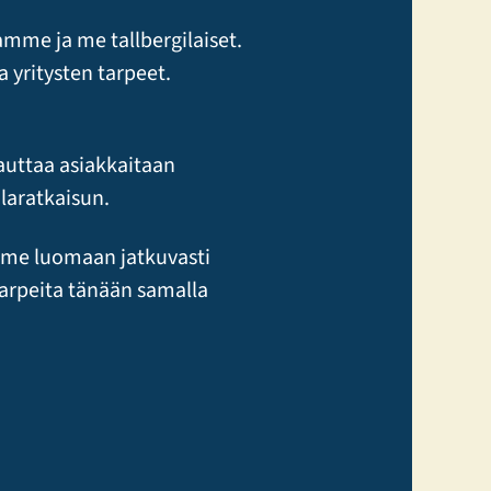
amme ja me tallbergilaiset.
yritysten tarpeet.
auttaa asiakkaitaan
laratkaisun.
ämme luomaan jatkuvasti
tarpeita tänään samalla